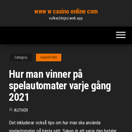
Skip
www w casino online com
to
vulkan24zjnz.web.app
the
content
Category
Hunn47440
Hur man vinner på
spelautomater varje gång
2021
By
AUTHOR
Det inkluderar också tips om hur man ska använda
spelautomater på bästa sätt. Saken är att varje dag betalar