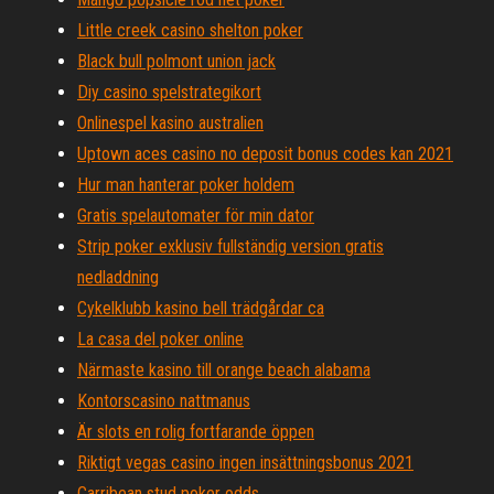
Little creek casino shelton poker
Black bull polmont union jack
Diy casino spelstrategikort
Onlinespel kasino australien
Uptown aces casino no deposit bonus codes kan 2021
Hur man hanterar poker holdem
Gratis spelautomater för min dator
Strip poker exklusiv fullständig version gratis
nedladdning
Cykelklubb kasino bell trädgårdar ca
La casa del poker online
Närmaste kasino till orange beach alabama
Kontorscasino nattmanus
Är slots en rolig fortfarande öppen
Riktigt vegas casino ingen insättningsbonus 2021
Carribean stud poker odds