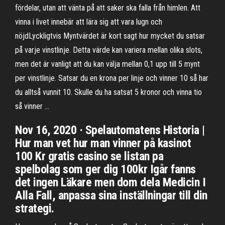
fördelar, utan att vänta på att saker ska falla från himlen. Att
vinna i livet innebär att lära sig att vara lugn och
nöjdLyckligtvis Myntvärdet är kort sagt hur mycket du satsar
på varje vinstlinje. Detta värde kan variera mellan olika slots,
men det är vanligt att du kan välja mellan 0,1 upp till 5 mynt
per vinstlinje. Satsar du en krona per linje och vinner 10 så har
du alltså vunnit 10. Skulle du ha satsat 5 kronor och vinna tio
så vinner …
Nov 16, 2020 · Spelautomatens Historia |
Hur man vet hur man vinner på kasinot
100 Kr gratis casino se listan pa
spelbolag som ger dig 100kr Igår fanns
det ingen Läkare men dom dela Medicin I
Alla Fall, anpassa sina inställningar till din
strategi.