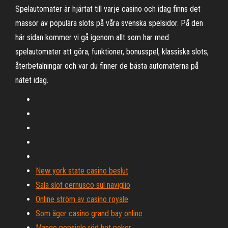
Spelautomater är hjärtat till varje casino och idag finns det
massor av populära slots på våra svenska spelsidor. På den
här sidan kommer vi gå igenom allt som har med
spelautomater att göra, funktioner, bonusspel, klassiska slots,
återbetalningar och var du finner de bästa automaterna på
nätet idag.
New york state casino beslut
Sala slot cernusco sul naviglio
Online ström av casino royale
Som äger casino grand bay online
Mango popsicle röd het poker