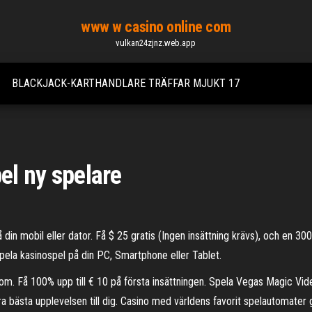
www w casino online com
vulkan24zjnz.web.app
BLACKJACK-KARTHANDLARE TRÄFFAR MJUKT 17
pel ny spelare
din mobil eller dator. Få $ 25 gratis (Ingen insättning krävs), och en 300
la kasinospel på din PC, Smartphone eller Tablet.
m. Få 100% upp till € 10 på första insättningen. Spela Vegas Magic Vid
lra bästa upplevelsen till dig. Casino med världens favorit spelautomat