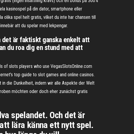
 gratis (ingen insättning krävs) och en bonus på 300%
la kasinospel på din dator, smartphone eller
ika spel helt gratis, vilket du inte har chansen till
t innebär att du spelar med lekpengar.
 det är faktiskt ganska enkelt att
kan du roa dig en stund med att
nds of slots players who use VegasSlotsOnline.com
ternet's top guide to slot games and online casinos.
t in die Dunkelheit, indem wir alle Aspekte der Welt
rproben möchten oder doch eher zunächst gratis
älva spelandet. Och det är
tt lära känna ett nytt spel.