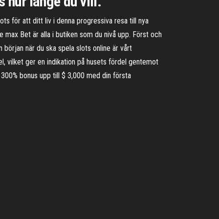
 hur länge du vill.
s för att ditt liv i denna progressiva resa till nya
e max Bet är alla i butiken som du nivå upp. Först och
början när du ska spela slots online är vårt
pel, vilket ger en indikation på husets fördel gentemot
en 300% bonus upp till $ 3,000 med din första