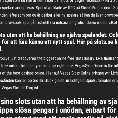
tt spel som du inte är helt säker på. Slots of Vegas recension - Få $ 25
ska spelare accepteras. Spel utvecklade av RTG på SlotsOfVegas.com. Spe
en, eftersom om du är osäker eller ny spelare så kan du även provspela ol
kan provspela spel på nästintill alla nätcasinon gratis i demo mode, vilke
ts utan att ha behållning av själva spelandet. Och
för att lära känna ett nytt spel. Här på slots.se 
l.
u’ve just discovered the biggest online free slots library. Like thousa
ree online slots that you can play right here. VegasSlotsOnline is the in
 of the best casinos online. Hier auf Vegas Slots Online bringen wir Lich
ausfinden können ob Sie Ihr Glück gleich an Echtgeld Spielautomaten e
egas Slot Ihr Ding ist.
sino slots utan att ha behållning av sj
ippa slösa pengar i onödan, enbart för a