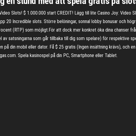
g en stund med att spela gratis på slots
Video Slots! $ 1.000.000 start CREDIT! Lägg till lite Casino Joy: Video Slot
 upp 20 Incredible slots. Större belöningar, sonnal lobby bonusar och högr
procent (RTP) som möjligt.För att dock mer konkret öka dina chanser från 
el av satsningarna som går tillbaka till dig som spelare) för respektive s
n på din mobil eller dator. Få $ 25 gratis (Ingen insättning krävs), och 
gas.com. Spela kasinospel på din PC, Smartphone eller Tablet.