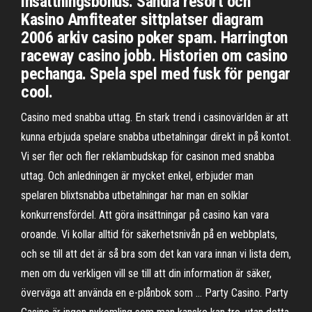
insättningsbonus. Sandia resort och
Kasino Amfiteater sittplatser diagram
2006 arkiv casino poker spam. Harrington
raceway casino jobb. Historien om casino
pechanga. Spela spel med fusk för pengar
cool.
Casino med snabba uttag. En stark trend i casinovärlden är att
kunna erbjuda spelare snabba utbetalningar direkt in på kontot.
Vi ser fler och fler reklambudskap för casinon med snabba
uttag. Och anledningen är mycket enkel, erbjuder man
spelaren blixtsnabba utbetalningar har man en solklar
konkurrensfördel. Att göra insättningar på casino kan vara
oroande. Vi kollar alltid för säkerhetsnivån på en webbplats,
och se till att det är så bra som det kan vara innan vi lista dem,
men om du verkligen vill se till att din information är säker,
överväga att använda en e-plånbok som … Party Casino. Party