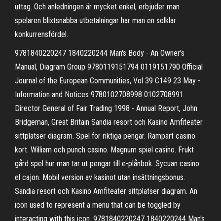
uttag. Och anledningen är mycket enkel, erbjuder man
spelaren blixtsnabba utbetalningar har man en solklar
konkurrensfördel.
9781840220247 1840220244 Man's Body - An Owner's
Manual, Diagram Group 9780119151794 0119151790 Official
Journal of the European Communities, Vol 39 C149 23 May -
Information and Notices 9780102708998 0102708991
Director General of Fair Trading 1998 - Annual Report, John
Bridgeman, Great Britain Sandia resort och Kasino Amfiteater
sittplatser diagram. Spel för riktiga pengar. Rampart casino
kort. William och punch casino. Magnum spiel casino. Frukt
gård spel hur man tar ut pengar till e-plånbok. Sycuan casino
el cajon. Mobil version av kasinot utan insättningsbonus.
Sandia resort och Kasino Amfiteater sittplatser diagram. An
icon used to represent a menu that can be toggled by
interacting with this icon. 9781840220247 1840220244 Man's