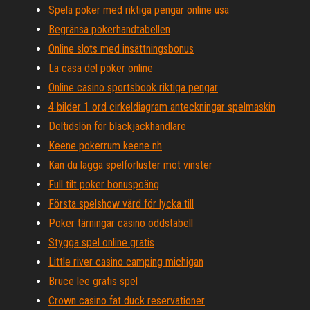
Spela poker med riktiga pengar online usa
Begränsa pokerhandtabellen
Online slots med insättningsbonus
La casa del poker online
Online casino sportsbook riktiga pengar
4 bilder 1 ord cirkeldiagram anteckningar spelmaskin
Deltidslön för blackjackhandlare
Keene pokerrum keene nh
Kan du lägga spelförluster mot vinster
Full tilt poker bonuspoäng
Första spelshow värd för lycka till
Poker tärningar casino oddstabell
Stygga spel online gratis
Little river casino camping michigan
Bruce lee gratis spel
Crown casino fat duck reservationer