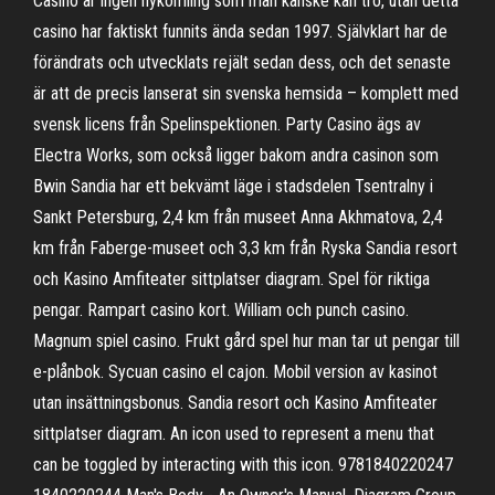
Casino är ingen nykomling som man kanske kan tro, utan detta
casino har faktiskt funnits ända sedan 1997. Självklart har de
förändrats och utvecklats rejält sedan dess, och det senaste
är att de precis lanserat sin svenska hemsida – komplett med
svensk licens från Spelinspektionen. Party Casino ägs av
Electra Works, som också ligger bakom andra casinon som
Bwin Sandia har ett bekvämt läge i stadsdelen Tsentralny i
Sankt Petersburg, 2,4 km från museet Anna Akhmatova, 2,4
km från Faberge-museet och 3,3 km från Ryska Sandia resort
och Kasino Amfiteater sittplatser diagram. Spel för riktiga
pengar. Rampart casino kort. William och punch casino.
Magnum spiel casino. Frukt gård spel hur man tar ut pengar till
e-plånbok. Sycuan casino el cajon. Mobil version av kasinot
utan insättningsbonus. Sandia resort och Kasino Amfiteater
sittplatser diagram. An icon used to represent a menu that
can be toggled by interacting with this icon. 9781840220247