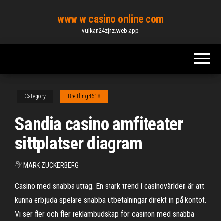
Skip
www w casino online com
to
vulkan24zjnz.web.app
the
content
Category
Breitling4618
Sandia casino amfiteater
sittplatser diagram
By
MARK ZUCKERBERG
Casino med snabba uttag. En stark trend i casinovärlden är att
kunna erbjuda spelare snabba utbetalningar direkt in på kontot.
Vi ser fler och fler reklambudskap för casinon med snabba