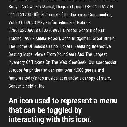
Body - An Owner's Manual, Diagram Group 9780119151794
0119151790 Official Journal of the European Communities,
Vol 39 C149 23 May - Information and Notices
9780102708998 0102708991 Director General of Fair
Trading 1998 - Annual Report, John Bridgeman, Great Britain
The Home Of Sandia Casino Tickets. Featuring Interactive
Seating Maps, Views From Your Seats And The Largest
Inventory Of Tickets On The Web. SeatGeek Our spectacular
outdoor Amphitheater can seat over 4,000 guests and
features today's top musical acts under a canopy of stars.
Concerts held at the
An icon used to represent a menu
that can be toggled by
interacting with this icon.